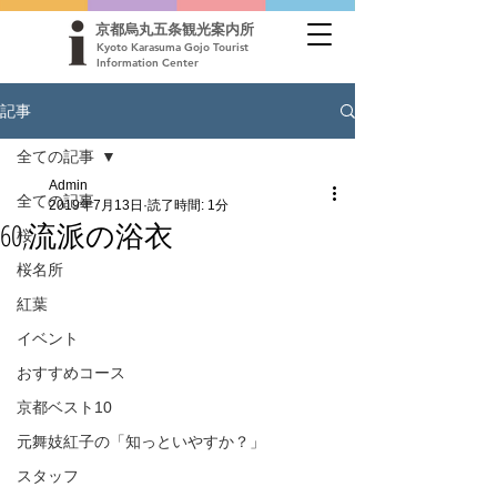
京都烏丸五条観光案内所
Kyoto Karasuma Gojo Tourist
Information Center
記事
全ての記事
Admin
全ての記事
2019年7月13日
読了時間: 1分
60,流派の浴衣
桜
桜名所
紅葉
イベント
おすすめコース
京都ベスト10
元舞妓紅子の「知っといやすか？」
スタッフ