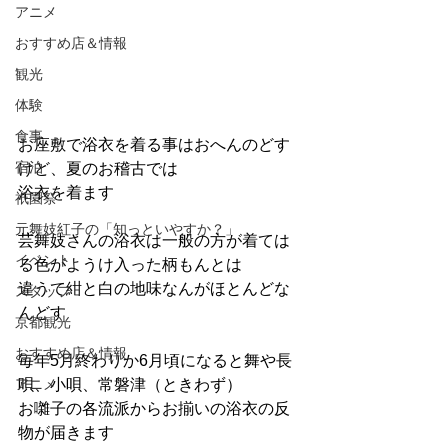
アニメ
おすすめ店＆情報
観光
体験
食事
お座敷で浴衣を着る事はおへんのどす
宿泊
けど、夏のお稽古では
浴衣を着ます
祇園祭
元舞妓紅子の「知っといやすか？」
芸舞妓さんの浴衣は一般の方が着ては
イベント
る色がようけ入った柄もんとは
違うて紺と白の地味なんがほとんどな
スタッフ
んどす
京都観光
おすすめ店＆情報
毎年5月終わりか6月頃になると舞や長
アニメ
唄、小唄、常磐津（ときわず）
お囃子の各流派からお揃いの浴衣の反
物が届きます