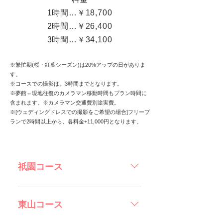
1時間…￥18,700
2時間…￥26,400
3時間…￥34,100
※繁忙期(桜・紅葉シーズン)は20%アップの日がありま
す。
※コースでの撮影は、3時間までとなります。
※夢館⇔現地往復のカメラマン移動時間もプラン時間に
含まれます。​※カメラマン交通費別途実費。
※[ウェディングドレスでの撮影をご希望の場合]フリープ
ランで2時間以上から、各料金+11,000円となります。
祇園コース
祇園のシンボルである巽橋などが見どころ。
はんなり京情緒溢れる景色を背景に、歩くだ
東山コース
けで気分は女優！？ お寺に入る場合一人500