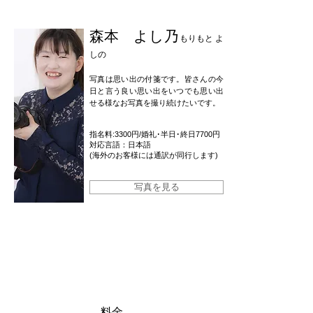
森本 よし乃
もりもと よ
しの
写真は思い出の付箋です。皆さんの今
日と言う良い思い出をいつでも思い出
せる様なお写真を撮り続けたいです。
指名料:3300円
/婚礼
･
半日･終日
7700円
対応言語：日本語
(海外のお客様には通訳が同行します)
写真を見る
コースプラン
撮影場所が決まっているのでお得なプランです。京都ら
しい町並みで撮影してみませんか？
​料金