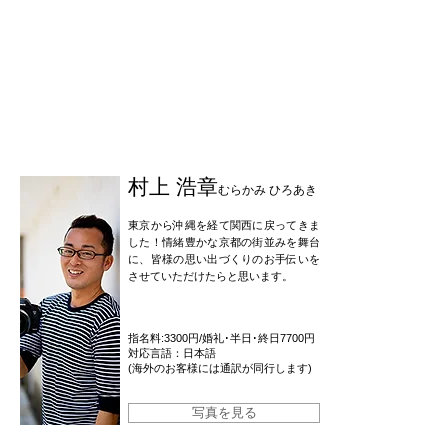
フォトグラファー指名料がかかります
※指名をいただいたフォトグラファーが、万一対応できな
くなった場合には、他のフォトグラファーになります。そ
の際は指名料を返金させていだきます。
カメラマンによって色や構図などスタイルが異なります。
ご希望のスタイルがある場合は、是非指名をお願い致しま
す。
村上 浩章
むらかみ ひろあき
東京から沖縄を経て関西に戻ってきま
した！情緒豊かな京都の街並みを舞台
に、皆様の思い出づくりのお手伝いを
させていただけたらと思います。
指名料:3300円
/婚礼
･
半日･終日
7700円
対応言語：日本語
(海外のお客様には通訳が同行します)
写真を見る