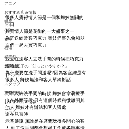
アニメ
おすすめ店＆情報
很多人覺得情人節是一個和舞妓無關的
観光
節日
体験
其實情人節是花街的一大盛事之一
為了送給常客巧克力 舞妓們事先會和朋
食事
友們一起去買巧克力
宿泊
祇園祭
並且在送客人去洗手間的時候把巧克力
送給他
元舞妓紅子の「知っといやすか？」
為什麼要在洗手間送呢?因為客室總是有
イベント
很多人 舞妓無法和客人單獨對話
スタッフ
京都観光
而客人去洗手間的時候 舞妓會拿著擦手
巾在外面等候 只有這個時候稍微離開其
おすすめ店＆情報
他人 舞妓才有辦法和客人獨處
アニメ
還在見習時
老闆娘說 無論是在席間玩得多開心的客
人 到了洗手間都會想起工作或各種事情