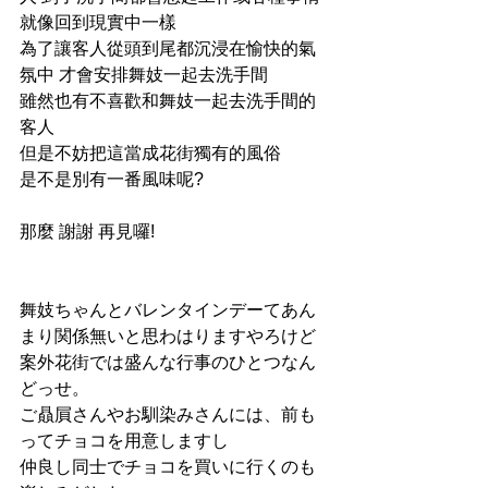
就像回到現實中一樣
為了讓客人從頭到尾都沉浸在愉快的氣
氛中 才會安排舞妓一起去洗手間
雖然也有不喜歡和舞妓一起去洗手間的
客人
但是不妨把這當成花街獨有的風俗
是不是別有一番風味呢?
那麼 謝謝 再見囉!
舞妓ちゃんとバレンタインデーてあん
まり関係無いと思わはりますやろけど
案外花街では盛んな行事のひとつなん
どっせ。
ご贔屓さんやお馴染みさんには、前も
ってチョコを用意しますし
仲良し同士でチョコを買いに行くのも