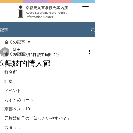
京都烏丸五条観光案内所
Kyoto Karasuma Gojo Tourist
Information Center
記事
全ての記事
紅子
全ての記事
2017年2月8日
読了時間: 2分
5.舞妓的情人節
桜
桜名所
紅葉
イベント
おすすめコース
京都ベスト10
元舞妓紅子の「知っといやすか？」
スタッフ