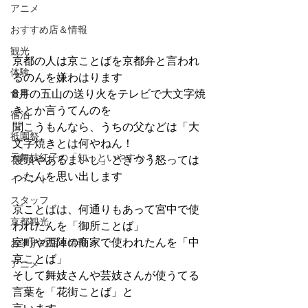
アニメ
おすすめ店＆情報
観光
京都の人は京ことばを京都弁と言われ
体験
るのんを嫌わはります
食事
8月の五山の送り火をテレビで大文字焼
きとか言うてんのを
宿泊
聞こうもんなら、うちの父などは「大
祇園祭
文字焼きとは何やねん！
元舞妓紅子の「知っといやすか？」
饅頭やあるまいし」ときつう怒っては
ったんを思い出します
イベント
スタッフ
京ことばは、何通りもあって宮中で使
京都観光
われたんを「御所ことば」
室町や西陣の商家で使われたんを「中
おすすめ店＆情報
京ことば」
アニメ
そして舞妓さんや芸妓さんが使うてる
言葉を「花街ことば」と