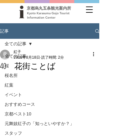
京都烏丸五条観光案内所
Kyoto Karasuma Gojo Tourist
Information Center
記事
全ての記事
紅子
全ての記事
2018年8月18日
読了時間: 2分
40 花街ことば
桜
桜名所
紅葉
イベント
おすすめコース
京都ベスト10
元舞妓紅子の「知っといやすか？」
スタッフ