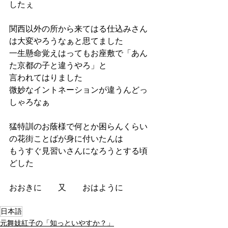
したぇ
関西以外の所から来てはる仕込みさん
は大変やろうなぁと思てました
一生懸命覚えはってもお座敷で「あん
た京都の子と違うやろ」と
言われてはりました
微妙なイントネーションが違うんどっ
しゃろなぁ
猛特訓のお蔭様で何とか困らんくらい
の花街ことばが身に付いたんは
もうすぐ見習いさんになろうとする頃
どした
おおきに　　又　　おはように
日本語
元舞妓紅子の「知っといやすか？」