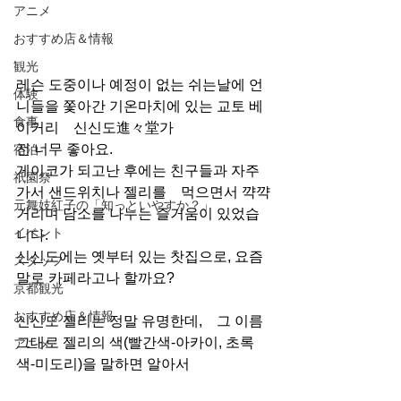
アニメ
おすすめ店＆情報
観光
레슨 도중이나 예정이 없는 쉬는날에 언
体験
니들을 쫓아간 기온마치에 있는 교토 베
食事
이커리　신신도進々堂가
전 너무 좋아요.
宿泊
게이코가 되고난 후에는 친구들과 자주 
祇園祭
가서 샌드위치나 젤리를　먹으면서 꺅꺅
元舞妓紅子の「知っといやすか？」
거리며 담소를 나누는 즐거움이 있었습
イベント
니다.
신신도에는 옛부터 있는 찻집으로, 요즘 
スタッフ
말로 카페라고나 할까요?
京都観光
おすすめ店＆情報
신신도 젤리는 정말 유명한데,　그 이름
그대로 젤리의 색(빨간색-아카이, 초록
アニメ
색-미도리)을 말하면 알아서