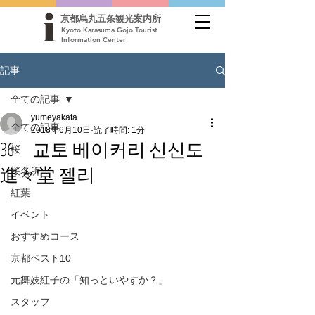
京都烏丸五条観光案内所
Kyoto Karasuma Gojo Tourist
Information Center
記事
全ての記事
yumeyakata
全ての記事
2018年6月10日
読了時間: 1分
36 교토 베이커리 신신도
桜
進々堂 젤리
桜名所
紅葉
イベント
おすすめコース
京都ベスト10
元舞妓紅子の「知っといやすか？」
スタッフ