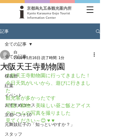
京都烏丸五条観光案内所
Kyoto Karasuma Gojo Tourist
Information Center
記事
全ての記事
白
全ての記事
2018年5月16日
読了時間: 1分
大阪天王寺動物園
桜
大阪天王寺動物園に行ってきました！ 
桜名所
今日天気がいいから、遊びに行きまし
紅葉
た
イベント
観光客が多かったです 
おすすめコース
可愛い動物、美味しい昼ご飯とアイス
クリームの写真を撮りました 
京都ベスト10
見てください～😊 ♥ ♥
元舞妓紅子の「知っといやすか？」
スタッフ