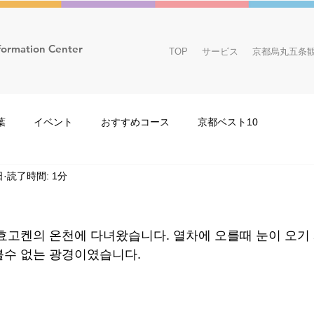
formation Center
TOP
サービス
京都烏丸五条
葉
イベント
おすすめコース
京都ベスト10
日
読了時間: 1分
スタッフ
アニメ
おすすめ店＆情報
観光
いやすか？」
イベント
スタッフ
京都観光
おす
효고켄의 온천에 다녀왔습니다. 열차에 오를때 눈이 오기
볼수 없는 광경이였습니다.