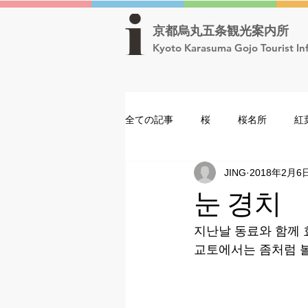
京都烏丸五条観光案内所
Kyoto Karasuma Gojo Tourist In
全ての記事
桜
桜名所
紅
JING
2018年2月6
元舞妓紅子の「知っといやすか？」
눈 경치
祇園祭
元舞妓紅子の「知っと
지난날 동료와 함께 
교토에서는 좀처럼 