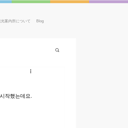
観光案内所について
Blog
体験
食事
宿泊
すめ店＆情報
アニメ
 시작했는데요.