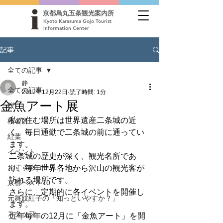
京都烏丸五条観光案内所
Kyoto Karasuma Gojo Tourist
Information Center
記事
全ての記事
静
全ての記事
2017年12月22日
読了時間: 1分
金魚アート展
桜
私の住む場所は世界遺産二条城の近
桜名所
く、毎日通勤で二条城の前に通ってい
紅葉
ます。
イベント
二条城の歴史が深く、観光名所であ
おすすめコース
り、毎年世界各地から沢山の観光客が
訪れる場所です。
京都ベスト10
さらに、定期的に各イベントを開催し
元舞妓紅子の「知っといやすか？」
ます。
スタッフ
近年毎年の12月に「金魚アート」を開