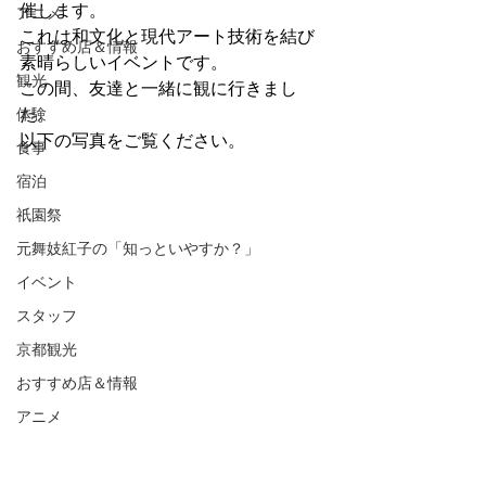
催します。
アニメ
これは和文化と現代アート技術を結び
おすすめ店＆情報
素晴らしいイベントです。
観光
この間、友達と一緒に観に行きまし
体験
た。
以下の写真をご覧ください。
食事
宿泊
祇園祭
元舞妓紅子の「知っといやすか？」
イベント
スタッフ
京都観光
おすすめ店＆情報
アニメ