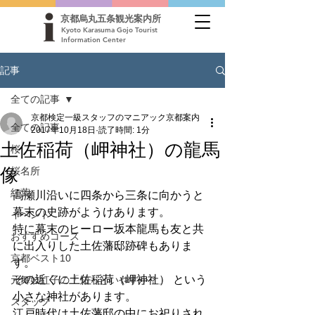
京都烏丸五条観光案内所
Kyoto Karasuma Gojo Tourist
Information Center
記事
全ての記事
京都検定一級スタッフのマニアック京都案内
全ての記事
2017年10月18日
読了時間: 1分
土佐稲荷（岬神社）の龍馬
桜
像
桜名所
紅葉
高瀬川沿いに四条から三条に向かうと
幕末の史跡がようけあります。
イベント
特に幕末のヒーロー坂本龍馬も友と共
おすすめコース
に出入りした土佐藩邸跡碑もありま
京都ベスト10
す。
その近くに土佐稲荷（岬神社） という
元舞妓紅子の「知っといやすか？」
小さな神社があります。
スタッフ
江戸時代は土佐藩邸の中にお祀りされ