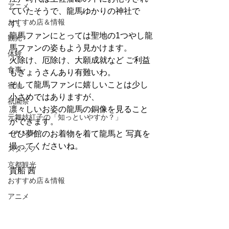
アニメ
ていたそうで、龍馬ゆかりの神社で
おすすめ店＆情報
す。
龍馬ファンにとっては聖地の1つやし龍
観光
馬ファンの姿もよう見かけます。
体験
火除け、厄除け、大願成就など ご利益
食事
もぎょうさんあり有難いわ。
そして龍馬ファンに嬉しいことは少し
宿泊
小さめではありますが、
祇園祭
凛々しいお姿の龍馬の銅像を見ること
元舞妓紅子の「知っといやすか？」
ができます。
イベント
ぜひ夢館のお着物を着て龍馬と 写真を
撮ってくださいね。
スタッフ
京都観光
貴船 茜
おすすめ店＆情報
アニメ