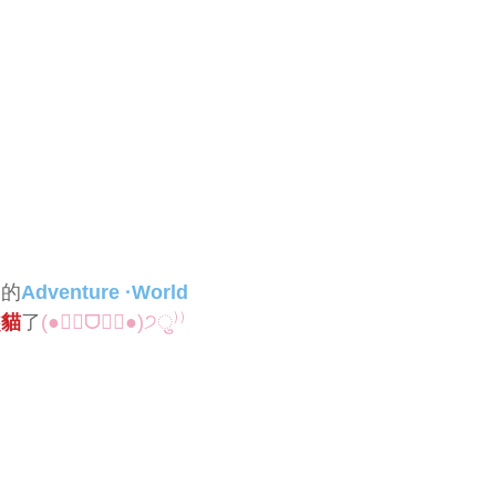
山的
Adventure ·World
熊貓
了
(●❛⃘ᗜ​❛⃘●)੭ु⁾⁾