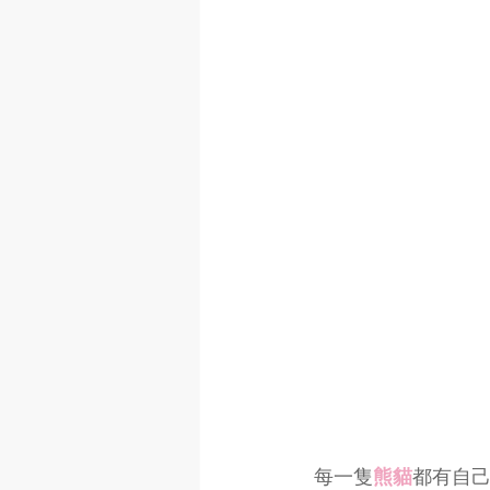
每一隻
熊貓
都有自