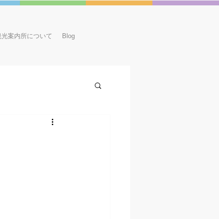
観光案内所について
Blog
体験
食事
宿泊
すめ店＆情報
アニメ