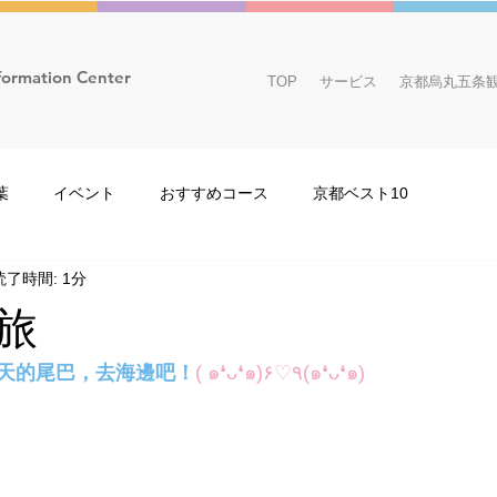
formation Center
TOP
サービス
京都烏丸五条
葉
イベント
おすすめコース
京都ベスト10
読了時間: 1分
スタッフ
アニメ
おすすめ店＆情報
観光
旅
いやすか？」
イベント
スタッフ
京都観光
おす
天的尾巴，去海邊吧！
( ๑❛ᴗ❛๑)۶♡٩(๑❛ᴗ❛๑)