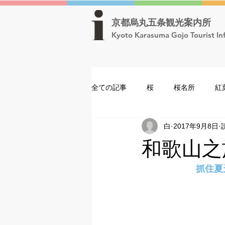
京都烏丸五条観光案内所
Kyoto Karasuma Gojo Tourist In
全ての記事
桜
桜名所
紅
白
2017年9月8日
元舞妓紅子の「知っといやすか？」
和歌山之
祇園祭
元舞妓紅子の「知っと
　　　　　　抓住夏