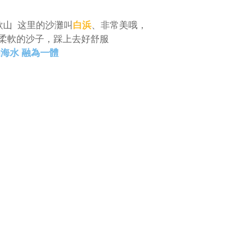
山  这里的沙灘叫
白浜
、非常美哦，
柔軟的沙子，踩上去好舒服
海水 融為一體