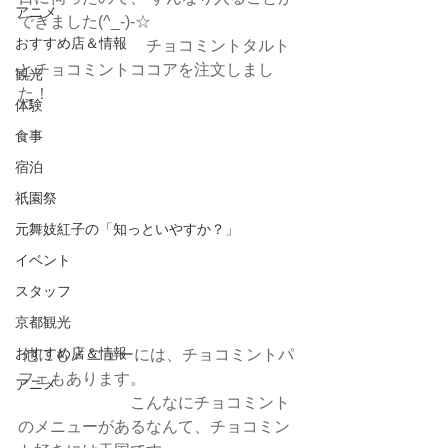
アニメ
できました(^_-)-☆
おすすめ店＆情報
　　　　　　　　チョコミントタルト
とチョコミントココアを注文しまし
観光
た！
体験
食事
宿泊
祇園祭
元舞妓紅子の「知っといやすか？」
イベント
スタッフ
京都観光
おすすめ店＆情報
他にもメニューには、チョコミントパ
フェもあります。
アニメ
　　　　　　　こんなにチョコミント
のメニューがあるなんて、チョコミン