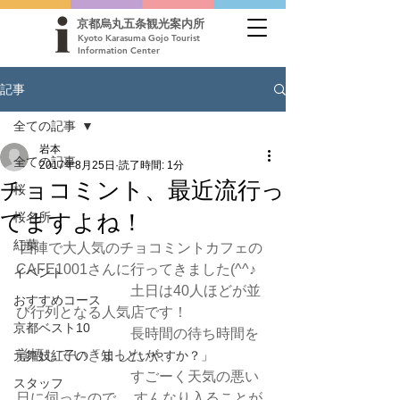
京都烏丸五条観光案内所
Kyoto Karasuma Gojo Tourist
Information Center
記事
全ての記事
岩本
全ての記事
2017年8月25日
読了時間: 1分
チョコミント、最近流行っ
桜
てますよね！
桜名所
紅葉
西陣で大人気のチョコミントカフェの
CAFE1001さんに行ってきました(^^♪
イベント
　　　　　　　　土日は40人ほどが並
おすすめコース
び行列となる人気店です！
京都ベスト10
　　　　　　　　長時間の待ち時間を
覚悟していきましたが、
元舞妓紅子の「知っといやすか？」
　　　　　　　　すごーく天気の悪い
スタッフ
日に伺ったので、 すんなり入ることが