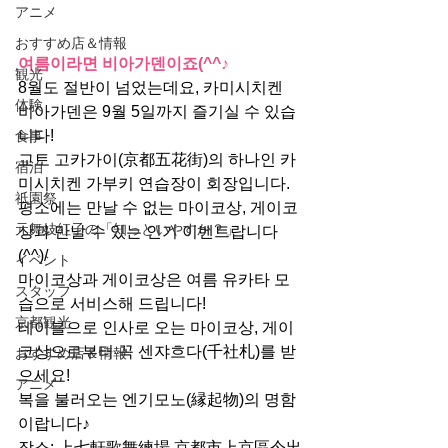
アニメ
おすすめ店＆情報
여름이라면 비아가덴이죠(^^♪
観光
8월도 절반이 넘었는데요, 카미시치켄 
体験
비아가덴은 9월 5일까지 즐기실 수 있습
니다!
食事
교토 고카가이(京都五花街)의 하나인 카
宿泊
미시치켄 가부키 연습장이 회장입니다.
祇園祭
평소에는 만날 수 없는 마이코상, 게이코
元舞妓紅子の「知っといやすか？」
상과 만날 수 있는 인기 이벤트랍니다
(^^)/
イベント
마이코상과 게이코상은 여름 유카타 모
スタッフ
습으로 서비스해 드립니다!
京都観光
테이블으로 인사로 오는 마이코상, 게이
코상으로부터 꼭 센쟈흐다(千社札)를 받
おすすめ店＆情報
으세요!
アニメ
복을 불러오는 엔기모노(縁起物)의 명함
이랍니다♪
장소: 上七軒歌舞練場 京都市上京區今出