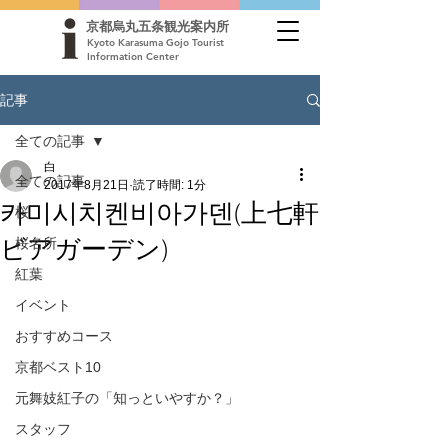
京都烏丸五条観光案内所
Kyoto Karasuma Gojo Tourist
Information Center
記事
全ての記事
白
全ての記事
2017年8月21日
読了時間: 1分
카미시치켄비아가덴(上七軒
桜
ビアガーデン)
桜名所
紅葉
イベント
おすすめコース
京都ベスト10
元舞妓紅子の「知っといやすか？」
スタッフ