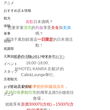
アニメ
おすすめ店＆情報
観光
喜歡
日本酒嗎？
体験
想要穿著
漂亮
的
和服
享受
美食
與
美酒
食事
嗎？
那請千萬別錯過這
一日限定
的日本酒活
宿泊
動！
祇園祭
元舞妓紅子の「知っといやすか？」
活動日期為2017年8月5日(五) 
16:00~18:00、 
イベント
於HOTEL KANRA 京都1F的
スタッフ
Cafe&Lounge舉行。 
京都観光
當日只要
穿著夢館的和服或浴衣
， 
おすすめ店＆情報
手持印有夢館印章
的傳單走路5分鐘前往
アニメ
會場， 
就能享有
原價3000円(含稅)→1500円(含