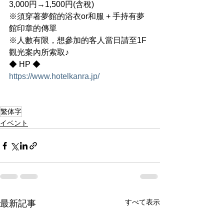
3,000円→1,500円(含稅)
※須穿著夢館的浴衣or和服 + 手持有夢
館印章的傳單 　　　
※人數有限，想參加的客人當日請至1F 
觀光案內所索取♪
◆ HP ◆
https://www.hotelkanra.jp/
繁体字
イベント
すべて表示
最新記事