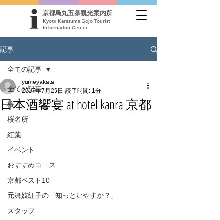
京都烏丸五条観光案内所
Kyoto Karasuma Gojo Tourist
Information Center
記事
全ての記事
yumeyakata
全ての記事
2017年7月25日
読了時間: 1分
日本酒饗宴 at hotel kanra 京都
桜
桜名所
紅葉
イベント
おすすめコース
京都ベスト10
元舞妓紅子の「知っといやすか？」
スタッフ