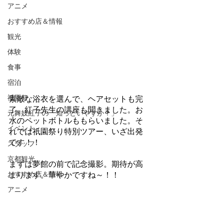
アニメ
おすすめ店＆情報
観光
体験
食事
宿泊
素敵な浴衣を選んで、ヘアセットも完
祇園祭
了、紅子先生の講座も聞きました。お
元舞妓紅子の「知っといやすか？」
水のペットボトルももらいました。そ
イベント
れでは祇園祭り特別ツアー、いざ出発
です！！
スタッフ
京都観光
まずは夢館の前で記念撮影。期待が高
まります。華やかですね～！！
おすすめ店＆情報
アニメ