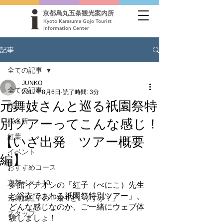
京都烏丸五条観光案内所
Kyoto Karasuma Gojo Tourist
Information Center
記事
全ての記事
JUNKO
全ての記事
2017年8月6日
読了時間: 3分
元舞妓さんと巡る祇園祭特
桜
別ツアーってこんな感じ！
桜名所
【いざ出発 ツアー概要
紅葉
イベント
編】
おすすめコース
京都ベスト10
夢館イチオシの「紅子（べにこ）先生
と浴衣でまわる祇園祭特別ツアー」、
元舞妓紅子の「知っといやすか？」
どんな感じなのか、ご一緒にウェブ体
スタッフ
験しましょ！