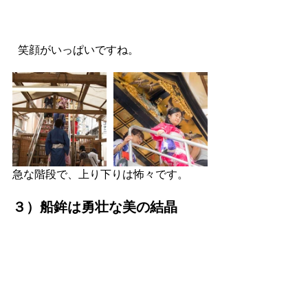
 笑顔がいっぱいですね。
急な階段で、上り下りは怖々です。
３）船鉾は勇壮な美の結晶