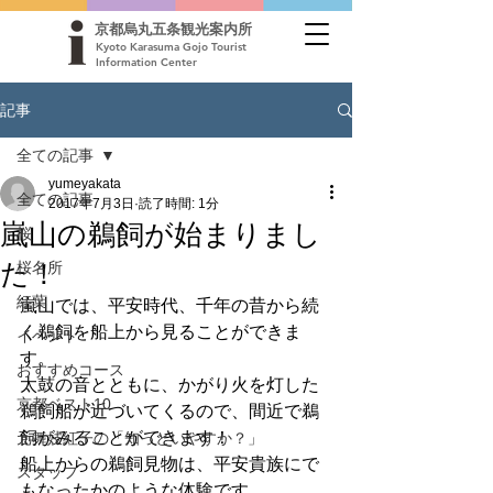
京都烏丸五条観光案内所
Kyoto Karasuma Gojo Tourist
Information Center
記事
全ての記事
yumeyakata
全ての記事
2017年7月3日
読了時間: 1分
嵐山の鵜飼が始まりまし
桜
た！
桜名所
紅葉
嵐山では、平安時代、千年の昔から続
く鵜飼を船上から見ることができま
イベント
す。
おすすめコース
太鼓の音とともに、かがり火を灯した
京都ベスト10
鵜飼船が近づいてくるので、間近で鵜
飼がみることができます！
元舞妓紅子の「知っといやすか？」
船上からの鵜飼見物は、平安貴族にで
スタッフ
もなったかのような体験です。