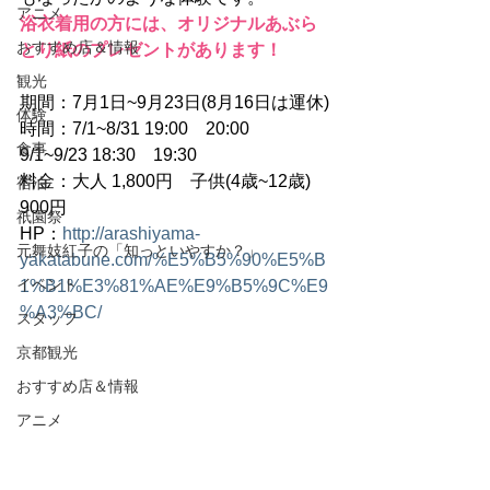
アニメ
浴衣着用の方には、オリジナルあぶら
おすすめ店＆情報
とり紙のプレゼントがあります！
観光
期間：7月1日~9月23日(8月16日は運休)
体験
時間：7/1~8/31 19:00　20:00　
食事
9/1~9/23 18:30　19:30
料金：大人 1,800円　子供(4歳~12歳)　
宿泊
900円
祇園祭
HP：
http://arashiyama-
元舞妓紅子の「知っといやすか？」
yakatabune.com/%E5%B5%90%E5%B
イベント
1%B1%E3%81%AE%E9%B5%9C%E9
%A3%BC/
スタッフ
京都観光
おすすめ店＆情報
アニメ