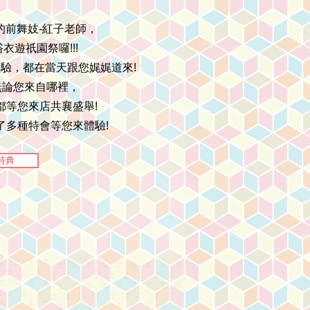
的前舞妓-紅子老師，
遊祇園祭囉!!!
驗，都在當天跟您娓娓道來!
無論您來自哪裡，
都等您來店共襄盛舉!
了多種特會等您來體驗!
特典