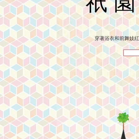
祇
穿著浴衣和前舞妓紅子