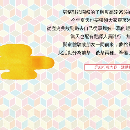
堪稱對祇園祭的了解度高達99%
今年夏天也要帶領大家穿著浴衣
從歷史典故到過去自己從事舞妓一職的經
當天也配有翻譯人員隨行，
闔家體驗或朋友一同前來，夢館
此活動分為前祭、後祭兩種。準備
詳細行程內容・活動