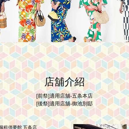
店舖介紹
[前祭]適用店舖-五条本店
[後祭]適用店舖-御池別邸
服租借夢館 五条店