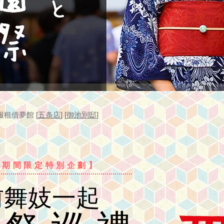
服租借夢館 [
五条店
] [
御池別邸
]
【期間限定特別企劃】
前舞妓一起