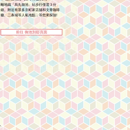
離地鐵「烏丸御池」站步行僅需３分
鐘。附近有眾多京町家店舖和文青咖啡
廳、二条城等人氣地點，等您來探險!
前往 御池別邸頁面
，