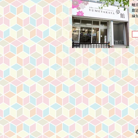
離
鄰
緣