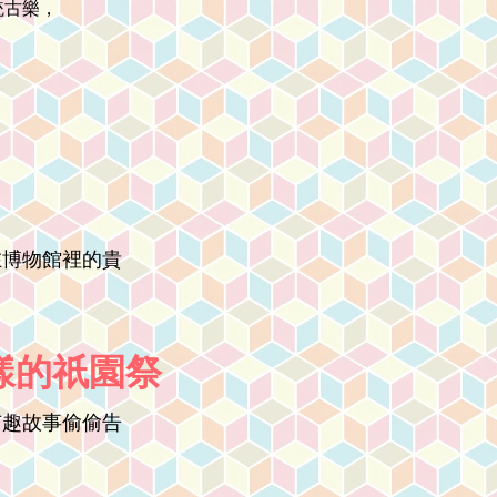
統古樂，
在博物館裡的貴
樣的祇園祭
有趣故事偷偷告