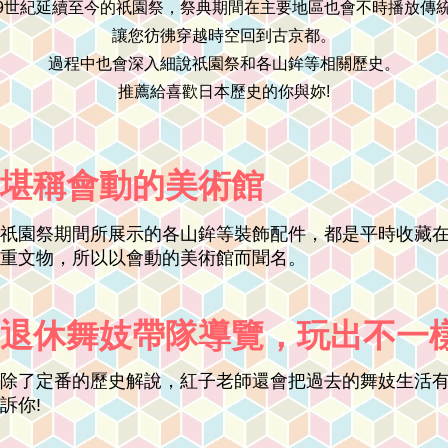
9世紀延續至今的祇園祭，祭典期間在主要地區也會不時播放傳
讓您彷彿穿越時空回到古京都。
過程中也會深入細說祇園祭和各山鉾等相關歷史。
推薦給喜歡日本歷史的你與妳!
堪稱會動的美術館
祇園祭期間所展示的各山鉾等裝飾配件，都是平時收藏
重文物，所以以會動的美術館而聞名。
退休舞妓帶隊導覽，玩出不一
除了定番的歷史解說，紅子老師還會把過去的舞妓生活
訴你!