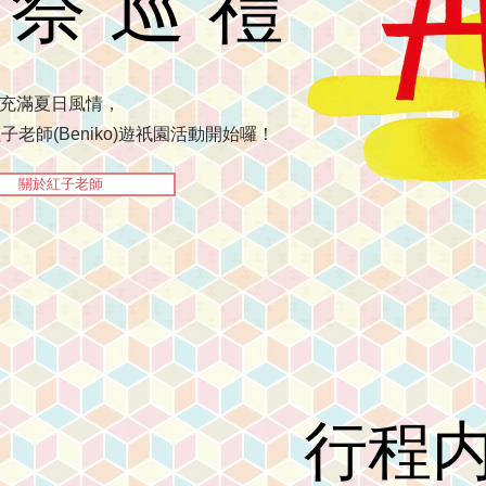
園祭巡禮
充滿夏日風情，
老師(Beniko)遊祇園活動開始囉！
關於紅子老師
行程