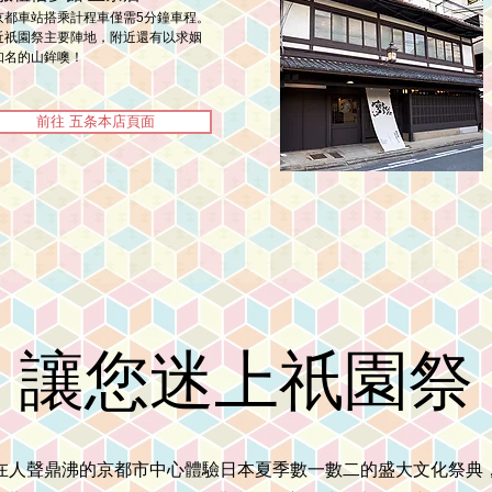
京都車站搭乘計程車僅需5分鐘車程。
近祇園祭主要陣地，附近還有以求姻
知名的山鉾噢！
前往 五条本店頁面
讓您迷上祇園祭
在人聲鼎沸的京都市中心體驗日本夏季數一數二的盛大文化祭典