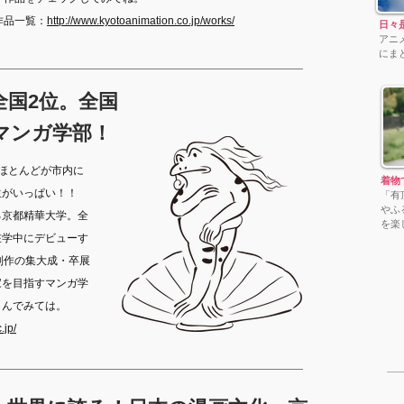
作品一覧：
http://www.kyotoanimation.co.jp/works/
日々
アニ
にま
全国2位。全国
マンガ学部！
ほとんどが市内に
​着
生がいっぱい！！
「有
やふ
る京都精華大学。全
を楽
在学中にデビューす
制作の集大成・卒展
家を目指すマンガ学
しんでみては。
.jp/