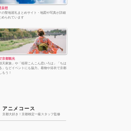
是妄想
メの聖地巡礼まとめサイト・地図や写真が詳細
とめられています
物で京都観光
頂天家族」や「稲荷こんこん恋いろは」「ちは
る」などイベントにも協力​。着物や浴衣で京都
しもう！
アニメコース
京都大好き！京都検定一級スタッフ監修