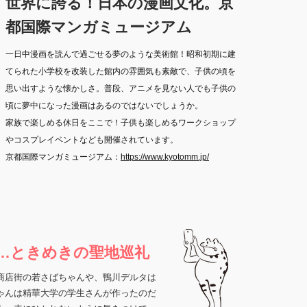
世界に誇る！日本の漫画文化。京
都国際マンガミュージアム
一日中漫画を読んで過ごせる夢のような美術館！昭和初期に建
てられた小学校を改装した館内の雰囲気も素敵で、子供の頃を
思い出すような懐かしさ。普段、アニメを見ない人でも子供の
頃に夢中になった漫画はあるのではないでしょうか。
家族で楽しめる休日をここで！子供も楽しめるワークショップ
やコスプレイベントなども開催されています。
京都国際マンガミュージアム：
https://www.kyotomm.jp/
い…ときめきの聖地巡礼
形商店街の若さばちゃんや、鴨川デルタは
ゃんは精華大学の学生さんが作ったのだ