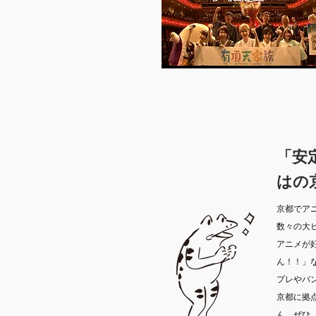
「安
はの
京都でア
数々の大
アニメが
ん！！」
プレやバ
京都に拠
ん。ぜひ