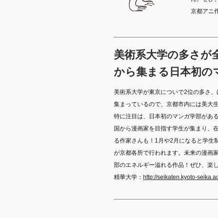
京都アニ
美術系大学の多さが
から集まる
日本初の
美術系大学が東京についで2位の多さ、
集まっているので、京都市内には美大
​特に注目は、日本初のマンガ学部があ
国から漫画家を目指す学生が集まり、
る作家さんも！1月や2月になると学生
が京都各所で行われます。未来の漫画
部のエネルギー溢れる作品！ぜひ、楽
​精華大学：
http://seikaten.kyoto-seika.ac