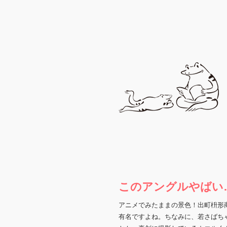
​このアングルやば
​アニメでみたままの景色！出町枡
有名ですよね。ちなみに、若さばち