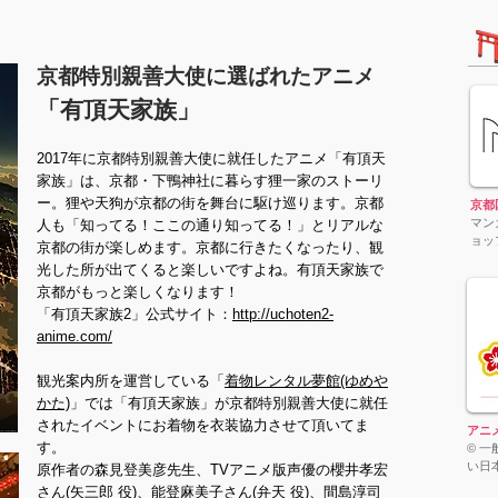
京都特別親善大使に選ばれたアニメ
「有頂天家族」
2017年に京都特別親善大使に就任したアニメ「有頂天
家族」は、京都・下鴨神社に暮らす狸一家のストーリ
ー。狸や天狗が京都の街を舞台に駆け巡ります。京都
京都
マン
人も「知ってる！ここの通り知ってる！」とリアルな
ョッ
京都の街が楽しめます。京都に行きたくなったり、観
光した所が出てくると楽しいですよね。有頂天家族で
京都がもっと楽しくなります！
「有頂天家族2」公式サイト：
http://uchoten2-
anime.com/
観光案内所を運営している「
着物レンタル夢館(ゆめや
かた)
」では「有頂天家族」が京都特別親善大使に就任
されたイベントにお着物を衣装協力させて頂いてま
アニ
す。
© 
い日
原作者の森見登美彦先生、TVアニメ版声優の櫻井孝宏
さん(矢三郎 役)、能登麻美子さん(弁天 役)、間島淳司