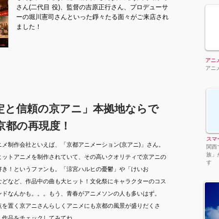
さん(二代目 役)、監督の吉原正行さん、プロデューサ
ーの堀川憲司さんといった錚々たる面々がご来店され
ました！
アニ
アニ
定と信頼の京アニ」本拠地ならで
京都の再現度！
スマ
ニメ制作会社といえば、「京都アニメーション(京アニ)」さん。
関西
族」
ヒットアニメを制作されていて、その高いクオリティで京アニの
す
好き！というファンも。「涼宮ハルヒの憂鬱」や「けいお
などなど、作品中の曲も大ヒット！文化祭にキャラクターのコス
ンドなんかも。。。もう、青春がアニメソンの人も多いはず。
点を置く京アニさんらしくアニメにも京都の風景が盛りだくさ
、作品をチェックしてみてね。