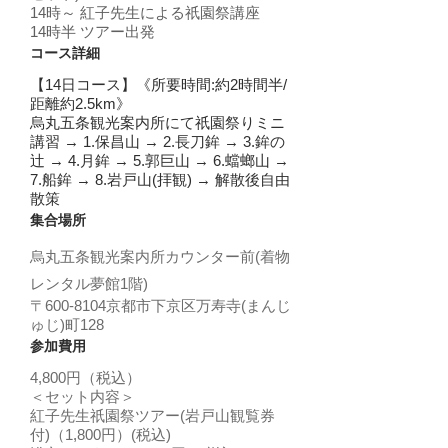
14時～ 紅子先生による祇園祭講座
14時半 ツアー出発
コース詳細
【14日コース】《所要時間:約
2時間半/
距離約2.5km》
烏丸五条観光案内所にて祇園祭りミニ
講習 → 1.保昌山 → 2.長刀鉾 → 3.鉾の
辻 → 4.月鉾 → 5.郭巨山 → 6.蟷螂山 →
7.船鉾 → 8.岩戸山(拝観) → 解散後自由
散策
集合場所
烏丸五条観光案内所カウンター前(着物
レンタル夢館1階)
〒600-8104京都市下京区万寿寺(まんじ
ゅじ)町128
参加費用
4,800円（税込）
＜セット内容＞
紅子先生祇園祭ツアー(岩戸山観覧券
付)（1
,
800円）(税込)