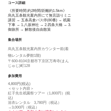
コース詳細
《所要時間:約
2時間/距離約1.5km》
烏丸五条観光案内所にて無言詣りミニ
講習 → 五条高倉バス停(80番) → 祇園
下車 → 1.八坂神社 → 2.四条大橋 → 3.
御旅所 → 解散後自由散策
集合場所
烏丸五条観光案内所カウンター前(着
物レンタル夢館1
階)
〒600-8104京都市下京区万寿寺(まん
じゅじ)町128
参加費用
4,8
00円(税込
)
＜セット内容＞
紅子先生祇園祭ツアー（1
,
800円）(税
込)
浴衣レンタル 3,780円（税込）
→3,000円（税込）