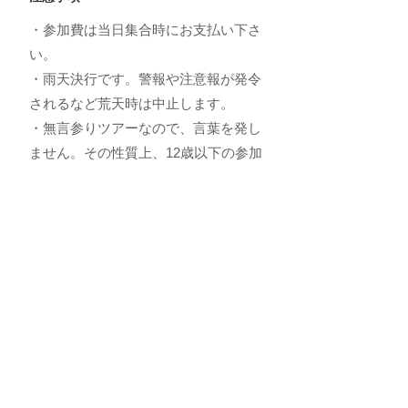
・参加費は当日集合時にお支払い下さ
い。
・
雨天決行です。警報や注意報が発令
されるなど荒天時は中止します。
・
無言参りツアーなので、言葉を発し
ません。
その性質上、12歳以下の参加
は不可とします。
・
食べ歩き禁止（飲み物はOK）
​​・交通機関に遅れが出た場合は遅れる
可能性があります。
予約フォームへ
先に、参加される日時を決定して頂くとプランが表示されます。
または、お電話で
TEL:
075-354-8515
「祇園ツアー」の件とお伝え下さい