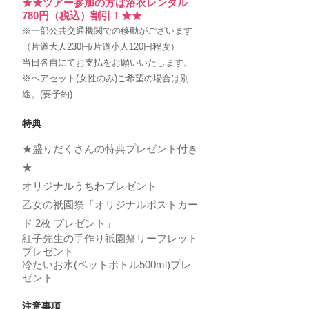
★★ツアー参加の方は浴衣レンタル
780円（税込）割引！★★
※一部公共交通機関での移動がございます
（片道大人230円/片道小人120円程度）
当日各自にてお支払をお願いいたします。
​​※ヘアセット(女性のみ)ご希望の場合は別
途。(要予約)
特典
★盛りだくさんの特典プレゼント付き
★
オリジナルうちわプレゼント
乙女の祇園祭「オリジナルポストカー
ド 2枚 プレゼント」
紅子先生の手作り祇園祭リーフレット
プレゼント
冷たいお水(ペットボトル500ml)プレ
ゼント
注意事項