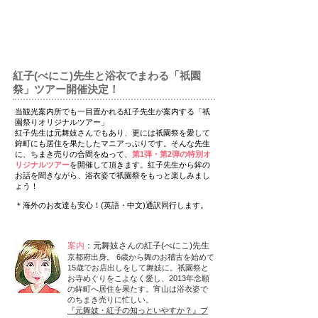
7月15日(土)追加開催決定！
熱いリクエストにお応えして、急遽追加！​ツアー参
加の方は、浴衣レンタル代が500円お得★
紅子(べにこ)先生と浴衣でまわる「祇園
祭」ツアー開催決定！
当観光案内所でも一目置かれる紅子先生が案内する「祇
園祭りオリジナルツアー」
紅子先生は元舞妓さんでもあり、更には祇園祭を愛して
鉾町にも居住を果たしたマニアっぷりです。​そんな先生
に、ちまき売りの合間をぬって、
第1弾・第2弾の特別オ
リジナルツアー
を開催して頂きます。紅子先生から鉾の
お話を聞きながら、浴衣姿で祇園祭をもっと楽しみまし
ょう！
＊海外のお友達も安心！(英語・中文)通訳同行します。
案内
：元舞妓さんの紅子(べにこ)先生
京都府出身。 6歳から舞のお稽古を始めて
15歳でお店出しをして舞妓に。
祇園祭と
お寺めぐりをこよなく愛し、2013年念願
の鉾町へ居住を果たす。宵山は浴衣姿で
のちまき売りに忙しい。
『元舞妓・紅子の知っといやすか？』ブ