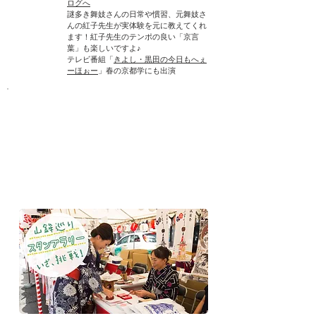
ログへ
​謎多き舞妓さんの日常や慣習、元舞妓さ
んの紅子先生が実体験を元に教えてくれ
ます！
紅子先生のテンポの良い「京言
葉」も楽しいですよ♪
テレビ番組「
きよし・黒田の今日もへぇ
ーほぉー
」春の京都学にも出演
第1弾
7月14日(金)・15日(土)の2日間
開催
​【鉾巡り】浴衣で行く、山鉾巡
り
（岩戸山拝観券付き）