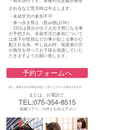
・
雨天決行です。警報や注意報が発令
されるなど荒天時は中止します。
・
未就学児の参加不可
・
食べ歩き禁止（飲み物はOK）
・
15日は屋台が出て人出大勢になる事
が予想され、未就学児の参加について
は迷子や怪我などの事が起こる事が心
配される為、申し込み時、保護者の方
が責任を持ってお子様を保護していた
だきますようお願い致します。
予約フォームへ
先に、参加される日時を決定して頂くとプランが表示されます。
または、お電話で
TEL:
075-354-8515
「祇園ツアー」の件とお伝え下さい