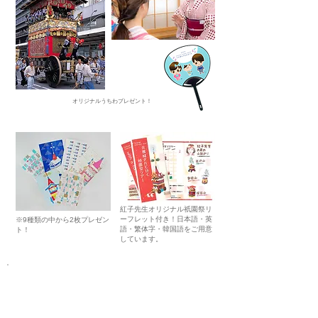
オリジナルうちわプレゼント！
​紅子先生オリジナル祇園祭リ
ーフレット付き！日本語・英
※9種類の中から2枚プレゼン
語・繁体字・韓国語をご用意
ト！
しています。
第2弾