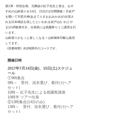
第1弾・特別企画。元舞妓の紅子先生と巡る、おす
すめの山鉾巡りを14日、15日の2日間開催！天岩戸
を開いて天照大神(あまてらすおおみかみ)の出現さ
れる日本神話を現したといわれる岩戸山(いわとや
ま)の拝観券付き。
出発前には
祇園祭りミニ講習を行
います。
山鉾巡りがもっと楽しくなる！山鉾御朱印帳も販売
してます。
​《所要時間》約2時間半のコースです。
​開催日時
2017年7月14日(金)、15日(土)スケジュ
ール
①9時集合
9時～ 受付、浴衣選び、着付け(ヘア
セット)
10時～ 紅子先生による祇園祭講座
10時半 ツアー出発
②13時集合(14日のみ)
13時～ 受付、浴衣選び、着付け(ヘア
セット)