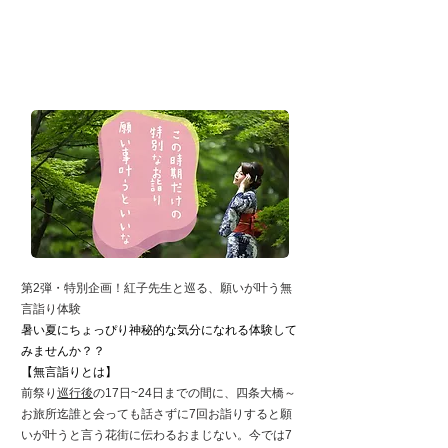
7月18日(火)・21日(金)の2日間
開催
​【祇園祭】浴衣で行く、願いが
叶う無言詣り体験
第2弾・特別企画！紅子先生と巡る、願いが叶う無
言詣り体験
暑い夏にちょっぴり神秘的な気分になれる体験して
みませんか？？
【無言詣りとは】
前祭り
巡行後
の17日~24日までの間に、四条大橋～
お旅所迄誰と会っても話さずに7回お詣りすると願
いが叶うと言う花街に伝わるおまじない。今では7