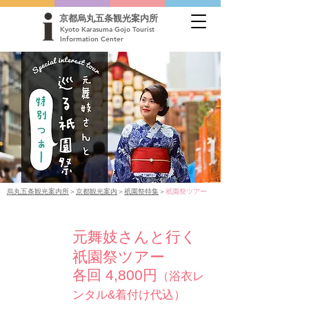
京都烏丸五条観光案内所
Kyoto Karasuma Gojo Tourist
Information Center
烏丸五条観光案内所
＞
京都観光案内
＞
祇園祭特集
＞
祇園祭ツアー
元舞妓さんと行く
特別
祇園祭ツアー
企画
各回 4,800円
（浴衣レ
ンタル&着付け代込）