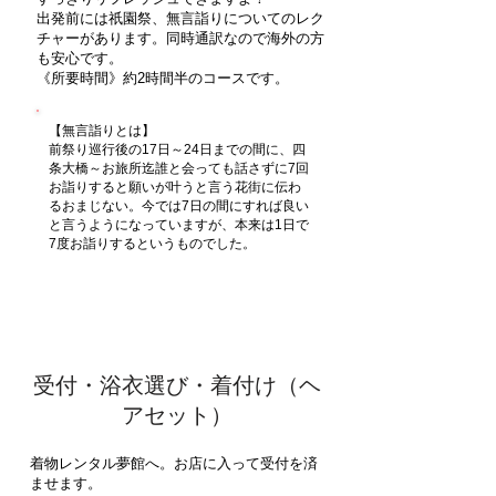
出発前には祇園祭、無言詣りについてのレク
チャーがあります。同時通訳なので海外の方
も安心です。
​《所要時間》約2時間半のコースです。
【無言詣りとは】
前祭り巡行後の17日～24日までの間に、
四
条大橋～お旅所迄誰と会っても話さずに7回
お詣りすると願いが叶うと言う花街に伝わ
るおまじない。
今では7日の間にすれば良い
と言うようになっていますが、本来は1日で
7度お詣りするというものでした。
9:00 /
13:00
【午前の部】
【午後の部】
受付・浴衣選び・着付け（ヘ
アセット）
着物レンタル夢館へ。お店に入って受付を済
ませます。