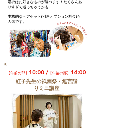
浴衣はお好きなものが選べます！たくさんあ
りすぎて迷っちゃうかも…
本格的なヘアセット(別途オプション料金)も
人気です。
10:00 /
14:00
【午前の部】
【午後の部】
紅子先生の祇園祭・無言詣
りミニ講座