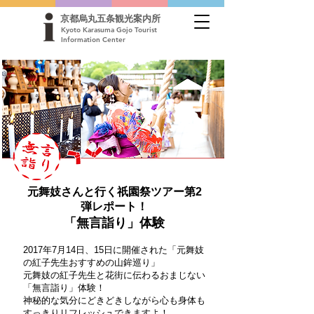
京都烏丸五条観光案内所
Kyoto Karasuma Gojo Tourist
Information Center
元舞妓さんと行く祇園祭ツアー第2
弾レポート！
「無言詣り」体験
2017年7月14日、15日に開催された「元舞妓
の紅子先生おすすめの山鉾巡り」
元舞妓の紅子先生と花街に伝わるおまじない
「無言詣り」体験！
神秘的な気分にどきどきしながら心も身体も
すっきりリフレッシュできますよ！