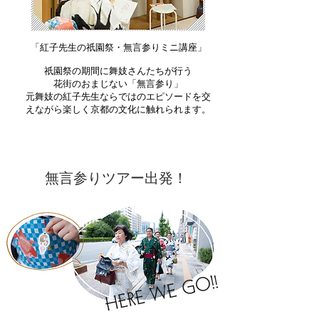
​「紅子先生の祇園祭・無言参りミニ講座」​
祇園祭の期間に舞妓さんたちが行う
花街のおまじない「無言参り」
元舞妓の紅子先生ならではのエピソードを交
えながら楽しく京都の文化に触れられます。
10:30 /
14:30
【午前の部】
【午後の部】
​無言参りツアー出発！